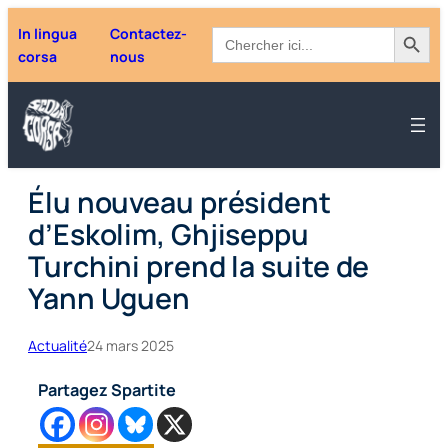
Aller
Search Button
Search
In lingua
Contactez-
au
for:
corsa
nous
contenu
Élu nouveau président
d’Eskolim, Ghjiseppu
Turchini prend la suite de
Yann Uguen
Actualité
24 mars 2025
Partagez Spartite