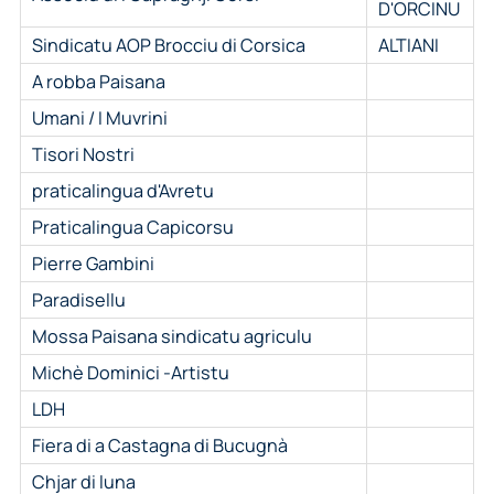
D'ORCINU
Sindicatu AOP Brocciu di Corsica
ALTIANI
A robba Paisana
Umani / I Muvrini
Tisori Nostri
praticalingua d'Avretu
Praticalingua Capicorsu
Pierre Gambini
Paradisellu
Mossa Paisana sindicatu agriculu
Michè Dominici -Artistu
LDH
Fiera di a Castagna di Bucugnà
Chjar di luna