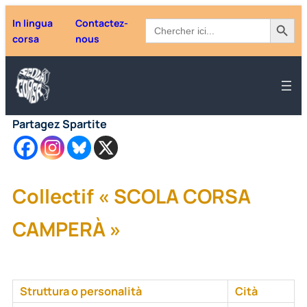
Aller
Search Button
Search
In lingua
Contactez-
au
for:
corsa
nous
contenu
Partagez Spartite
Collectif « SCOLA CORSA
CAMPERÀ »
Struttura o personalità
Cità