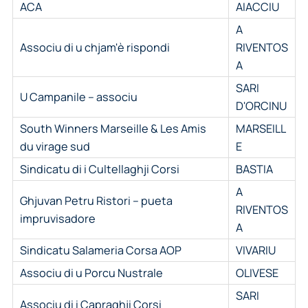
ACA
AIACCIU
A
Associu di u chjam'è rispondi
RIVENTOS
A
SARI
U Campanile – associu
D'ORCINU
South Winners Marseille & Les Amis
MARSEILL
du virage sud
E
Sindicatu di i Cultellaghji Corsi
BASTIA
A
Ghjuvan Petru Ristori – pueta
RIVENTOS
impruvisadore
A
Sindicatu Salameria Corsa AOP
VIVARIU
Associu di u Porcu Nustrale
OLIVESE
SARI
Associu di i Capraghji Corsi