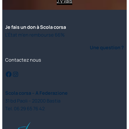
J’y vais
Je fais un don à Scola corsa
L’État m’en rembourse 66%
Une question ?
Contactez nous
Facebook
Instagram
Scola corsa – A Federazione
31 bd Paoli – 20200 Bastia
Tel. 06 29 65 76 42