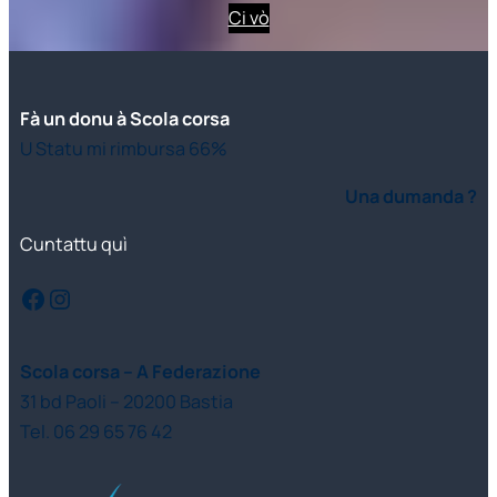
Ci vò
Fà un donu à Scola corsa
U Statu mi rimbursa 66%
Una dumanda ?
Cuntattu quì
Facebook
Instagram
Scola corsa – A Federazione
31 bd Paoli – 20200 Bastia
Tel. 06 29 65 76 42