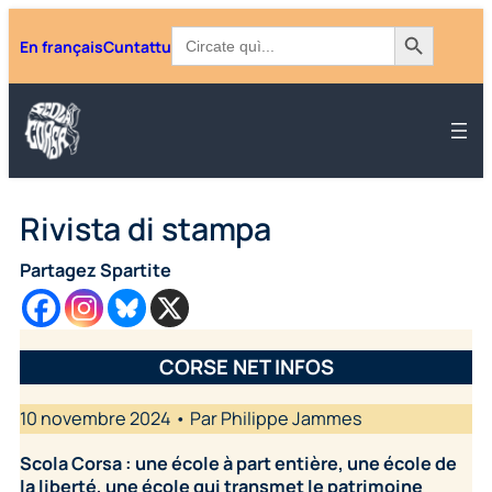
Aller
Search Button
Search
En français
Cuntattu
for:
au
contenu
Rivista di stampa
Partagez Spartite
CORSE NET INFOS
10 novembre 2024 • Par Philippe Jammes
Scola Corsa : une école à part entière, une école de
la liberté, une école qui transmet le patrimoine