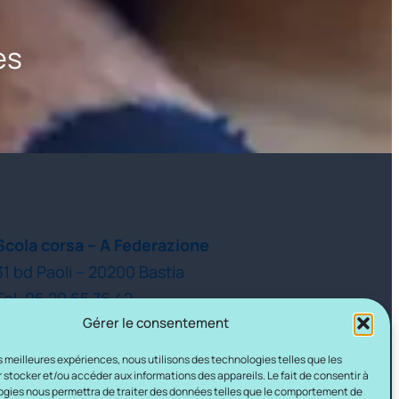
es
Scola corsa – A Federazione
31 bd Paoli – 20200 Bastia
Tel. 06 29 65 76 42
Gérer le consentement
les meilleures expériences, nous utilisons des technologies telles que les
 stocker et/ou accéder aux informations des appareils. Le fait de consentir à
gies nous permettra de traiter des données telles que le comportement de