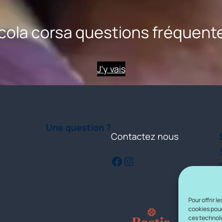
cola corsa questions fréquent
J’y vais
Une question ?
Contactez nous
Facebook
Instagram
Pour offrir 
cookies pour
ces technolo