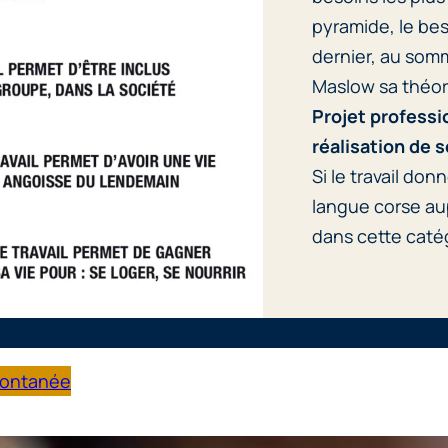
pyramide, le bes
dernier, au somm
Maslow sa théori
Projet professi
réalisation de s
Si le travail don
langue corse au
dans cette caté
pontanée