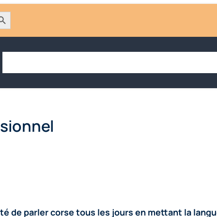
h Button
Accueil
Choisir Scola corsa
Opter pour l’immersion
Trouver
ssionnel
lité de parler corse tous les jours en mettant la lan