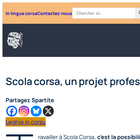
Aller
Searc
Search
In lingua corsa
Contactez-nous
for:
au
contenu
Scola corsa, un projet profe
Partagez Spartite
Leghje in corsu
ravailler à Scola Corsa,
c’est la possibi