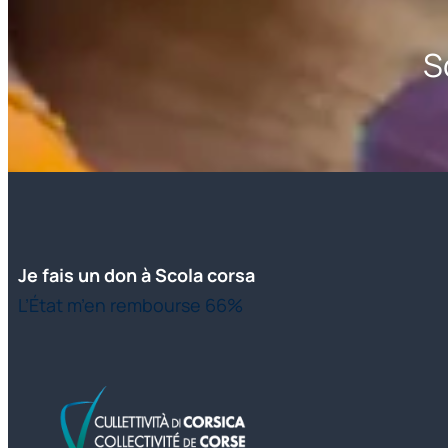
S
Je fais un don à Scola corsa
L’État m’en rembourse 66%