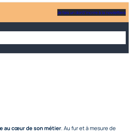
Je fais un don
S’incrire à la novilettera
 une école
Être parent
Soutenir Scola corsa
Actualités
gue au cœur de son métier
. Au fur et à mesure de