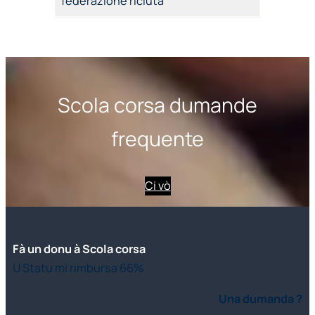
federazione ricluta
Scola corsa dumande
frequente
Ci vò
Fà un donu à Scola corsa
U Statu mi rimbursa 66%
Una dumanda ?