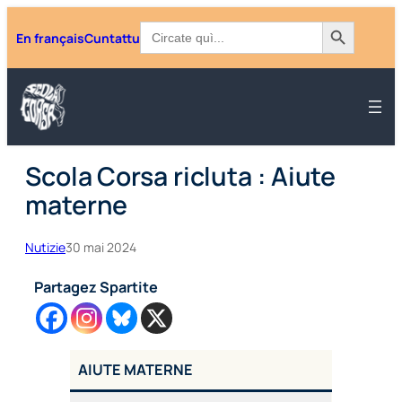
Aller
Search Button
Search
En français
Cuntattu
for:
au
contenu
Scola Corsa ricluta : Aiute
materne
Nutizie
30 mai 2024
Partagez Spartite
AIUTE MATERNE