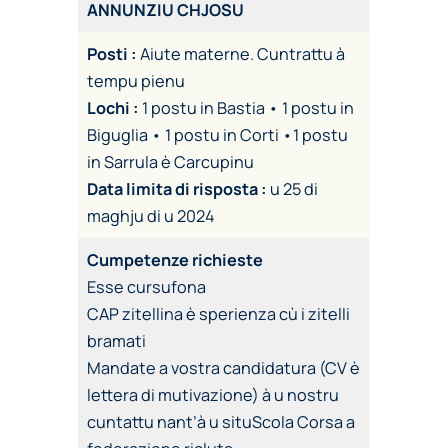
ANNUNZIU CHJOSU
Posti :
Aiute materne. Cuntrattu à
tempu pienu
Lochi :
1 postu in Bastia • 1 postu in
Biguglia • 1 postu in Corti •1 postu
in Sarrula è Carcupinu
Data limita di risposta :
u 25 di
maghju di u 2024
Cumpetenze richieste
Esse cursufona
CAP zitellina è sperienza cù i zitelli
bramati
Mandate a vostra candidatura (CV è
lettera di mutivazione) à u nostru
cuntattu nant’à u situScola Corsa a