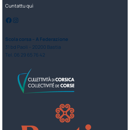
Cuntattu quì
Facebook
Instagram
Scola corsa – A Federazione
31 bd Paoli – 20200 Bastia
Tel. 06 29 65 76 42