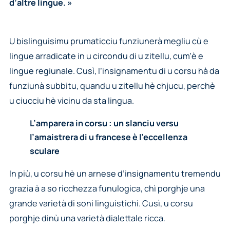
d’altre lingue. »
U bislinguisimu prumaticciu funziunerà megliu cù e
lingue arradicate in u circondu di u zitellu, cum’è e
lingue regiunale. Cusì, l’insignamentu di u corsu hà da
funziunà subbitu, quandu u zitellu hè chjucu, perchè
u ciucciu hè vicinu da sta lingua.
L’amparera in corsu : un slanciu versu
l’amaistrera di u francese è l’eccellenza
sculare
In più, u corsu hè un arnese d’insignamentu tremendu
grazia à a so ricchezza funulogica, chì porghje una
grande varietà di soni linguistichi. Cusì, u corsu
porghje dinù una varietà dialettale ricca.