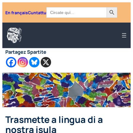
Aller
Search Button
Search
En français
Cuntattu
for:
au
contenu
Partagez Spartite
Trasmette a lingua di a
nostra isula