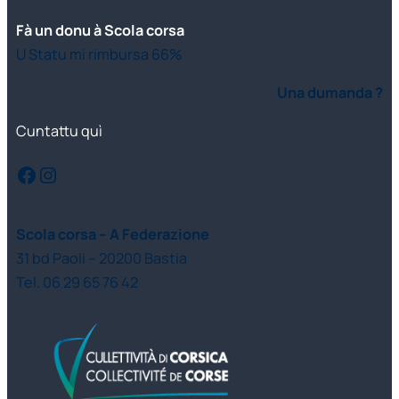
Fà un donu à Scola corsa
U Statu mi rimbursa 66%
Una dumanda ?
Cuntattu quì
Facebook
Instagram
Scola corsa – A Federazione
31 bd Paoli – 20200 Bastia
Tel. 06 29 65 76 42