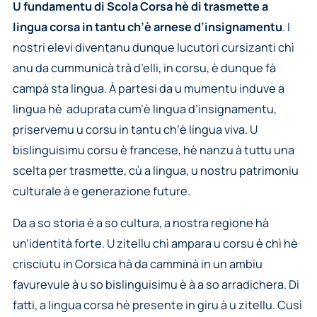
U fundamentu di Scola Corsa hè di trasmette a
lingua corsa in tantu ch’è arnese d’insignamentu
. I
nostri elevi diventanu dunque lucutori cursizanti chì
anu da cummunicà trà d’elli, in corsu, è dunque fà
campà sta lingua. À partesi da u mumentu induve a
lingua hè aduprata cum’è lingua d’insignamentu,
priservemu u corsu in tantu ch’è lingua viva. U
bislinguisimu corsu è francese, hè nanzu à tuttu una
scelta per trasmette, cù a lingua, u nostru patrimoniu
culturale à e generazione future.
Da a so storia è a so cultura, a nostra regione hà
un’identità forte. U zitellu chì ampara u corsu è chì hè
crisciutu in Corsica hà da camminà in un ambiu
favurevule à u so bislinguisimu è à a so arradichera. Di
fatti, a lingua corsa hè presente in giru à u zitellu. Cusì