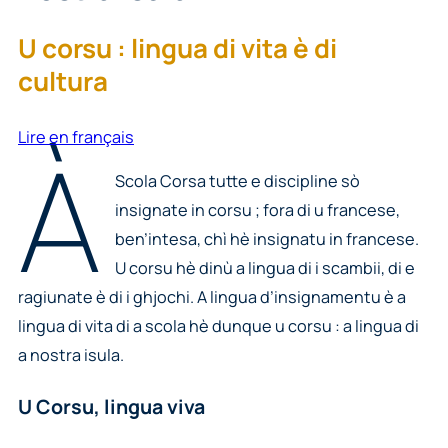
U corsu : lingua di vita è di
cultura
Lire en français
À
Scola Corsa tutte e discipline sò
insignate in corsu ; fora di u francese,
ben’intesa, chì hè insignatu in francese.
U corsu hè dinù a lingua di i scambii, di e
ragiunate è di i ghjochi. A lingua d’insignamentu è a
lingua di vita di a scola hè dunque u corsu : a lingua di
a nostra isula.
U Corsu, lingua viva