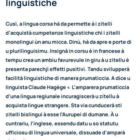
linguistiche
Cusì, a lingua corsa hà da permette à i zitelli
d’acquistà cumpetenze linguistiche chì i zitelli
monolingui ùn anu micca. Dinù, hà da apre e porte di
u plurilinguisimu. Insignà in corsu è in francese à
tempu crea un ambiu favurevule in giru à u zitellu è
presenta parechji effetti pusitivi. Tandu svilupperà
facilità linguistiche di manera prumaticcia. A dice u
linguista Claude Hagège « L’amparera prumaticcia
d’una lingua regiunale incuragiscerà u zitellu à
acquista lingue strangere. Sta via cunducerà sti
zitelli bislingui à esse l’Aurupei di dumane. À u
cuntrariu, l’inglese, essendu datu u so statutu
ufficiosu di lingua universale, dissuade d’amparà