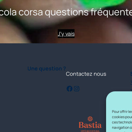
cola corsa questions fréquent
J’y vais
Une question ?
Contactez nous
Facebook
Instagram
Pour offrir 
cookies pour
ces technolo
navigation ou