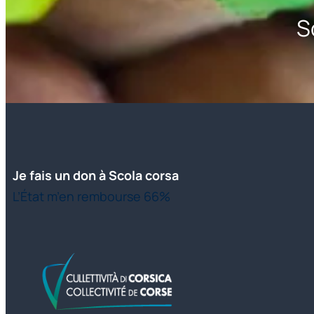
S
Je fais un don à Scola corsa
L’État m’en rembourse 66%