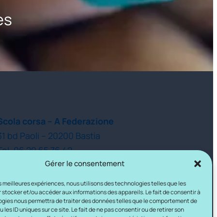
es
Scola corsa – A Federazione
31 bd Paoli – 20200 Bastia
Tel. 06 29 65 76 42
Gérer le consentement
les meilleures expériences, nous utilisons des technologies telles que les
 stocker et/ou accéder aux informations des appareils. Le fait de consentir à
gies nous permettra de traiter des données telles que le comportement de
 les ID uniques sur ce site. Le fait de ne pas consentir ou de retirer son