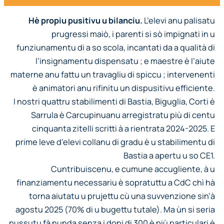
Hè propiu pusitivu u bilanciu.
L’elevi anu palisatu
prugressi maiò, i parenti si sò impignati in u
funziunamentu di a so scola, incantati da a qualità di
l’insignamentu dispensatu ; e maestre è l’aiute
materne anu fattu un travagliu di spiccu ; intervenenti
è animatori anu rifinitu un dispusitivu efficiente.
I nostri quattru stabilimenti di Bastia, Biguglia, Corti è
Sarrula è Carcupinuanu arregistratu più di centu
cinquanta zitelli scritti à a rientrata 2024-2025. E
prime leve d’elevi collanu di gradu è u stabilimentu di
Bastia a apertu u so CE1.
Cuntribuiscenu, e cumune accugliente, à u
finanziamentu necessariu è sopratuttu a CdC chì hà
torna aiutatu u prujettu cù una suvvenzione sin’à
agostu 2025 (70% di u bugettu tutale). Ma ùn si seria
pussutu fà nunda senza i doni di 300 è più particulari è