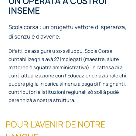
UN OPERATA À CUSTRUÌ
INSEME
Scola corsa : un prugettu vettore di speranza,
di senzu è d’avvene.
Difatti, da assigurà u so sviluppu, Scola Corsa
cuntabilizeghja avà 27 impiegati (maestre, aiute
materne è squatra amministrativa). In l’attesa di a
cuntrattualizazione cun l’Educazione naziunale chì
puderà piglià in carica almenu a paga di l’insignanti,
cuntributori è istituzioni regiunali sò soli à pudè
perennizà a nostra struttura.
POUR L’AVENIR DE NOTRE