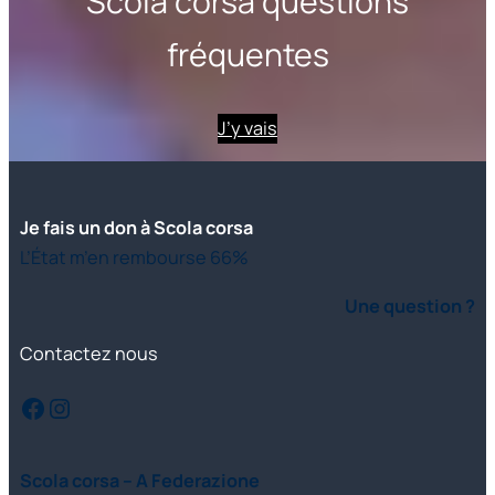
Scola corsa questions
fréquentes
J’y vais
Je fais un don à Scola corsa
L’État m’en rembourse 66%
Une question ?
Contactez nous
Facebook
Instagram
Scola corsa – A Federazione