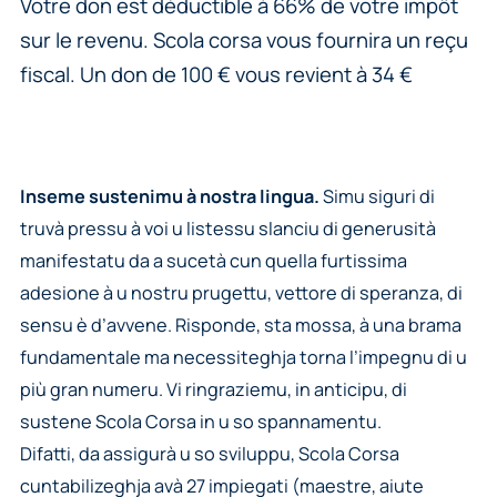
Votre don est déductible à 66% de votre impôt
sur le revenu. Scola corsa vous fournira un reçu
fiscal. Un don de 100 € vous revient à 34 €
Inseme sustenimu à nostra lingua.
Simu siguri di
truvà pressu à voi u listessu slanciu di generusità
manifestatu da a sucetà cun quella furtissima
adesione à u nostru prugettu, vettore di speranza, di
sensu è d’avvene. Risponde, sta mossa, à una brama
fundamentale ma necessiteghja torna l’impegnu di u
più gran numeru. Vi ringraziemu, in anticipu, di
sustene Scola Corsa in u so spannamentu.
Difatti, da assigurà u so sviluppu, Scola Corsa
cuntabilizeghja avà 27 impiegati (maestre, aiute