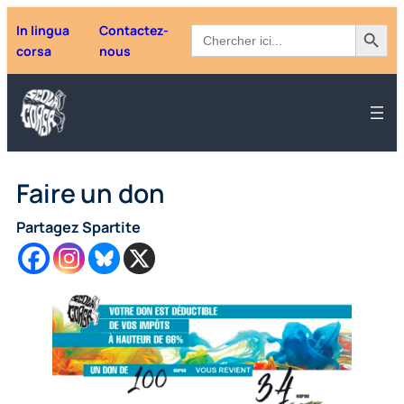
Aller
Search Button
Search
In lingua
Contactez-
au
for:
corsa
nous
contenu
Faire un don
Partagez Spartite