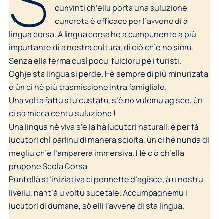
S
cunvinti ch’ellu porta una suluzione
cuncreta è efficace per l’avvene di a
lingua corsa. A lingua corsa hè a cumpunente a più
impurtante di a nostra cultura, di ciò ch’è no simu.
Senza ella ferma cusì pocu, fulcloru pè i turisti.
Oghje sta lingua si perde. Hè sempre di più minurizata
è ùn ci hè più trasmissione intra famigliale.
Una volta fattu stu custatu, s’è no vulemu agisce, ùn
ci sò micca centu suluzione !
Una lingua hè viva s’ella hà lucutori naturali, è per fà
lucutori chì parlinu di manera sciolta, ùn ci hè nunda di
megliu ch’è l’amparera immersiva. Hè ciò ch’ella
prupone Scola Corsa.
Puntellà st’iniziativa ci permette d’agisce, à u nostru
livellu, nant’à u voltu sucetale. Accumpagnemu i
lucutori di dumane, sò elli l’avvene di sta lingua.