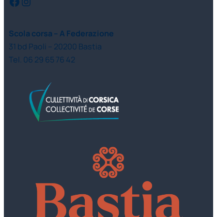
Facebook
Instagram
Scola corsa – A Federazione
31 bd Paoli – 20200 Bastia
Tel. 06 29 65 76 42