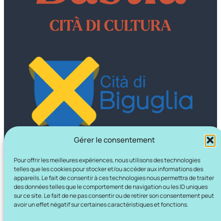
Gérer le consentement
Pour offrir les meilleures expériences, nous utilisons des technologies
telles que les cookies pour stocker et/ou accéder aux informations des
appareils. Le fait de consentir à ces technologies nous permettra de traiter
des données telles que le comportement de navigation ou les ID uniques
sur ce site. Le fait de ne pas consentir ou de retirer son consentement peut
avoir un effet négatif sur certaines caractéristiques et fonctions.