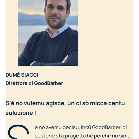
DUMÈ SIACCI
Direttore di GoodBarber
S’è no vulemu agisce, ùn ci sò micca centu
suluzione !
è no avemu decisu, incù GoodBarber, di
sustene stu prugettu hè perchè no simu