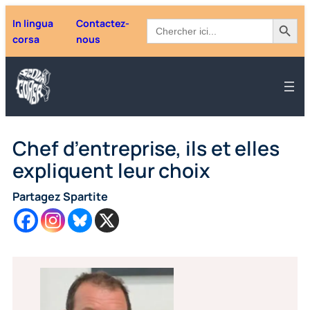
Aller
Search Button
Search
In lingua
Contactez-
au
for:
corsa
nous
contenu
Chef d’entreprise, ils et elles
expliquent leur choix
Partagez Spartite