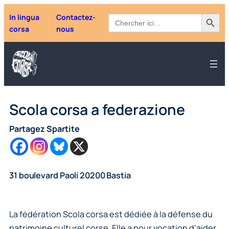
Aller
Search Button
Search
In lingua
Contactez-
au
for:
corsa
nous
contenu
Scola corsa a federazione
Partagez Spartite
31 boulevard Paoli 20200 Bastia
La fédération Scola corsa est dédiée à la défense du
patrimoine culturel corse. Elle a pour vocation d’aider