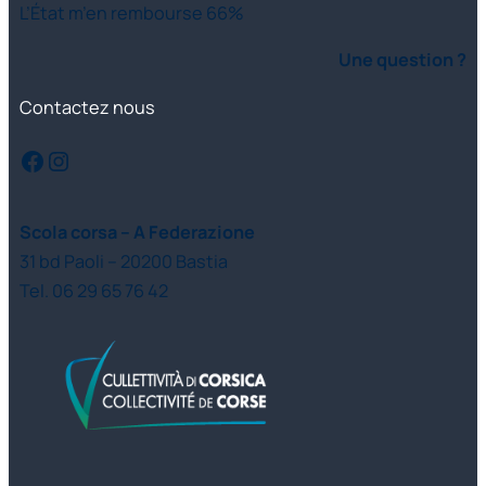
L’État m’en rembourse 66%
Une question ?
Contactez nous
Facebook
Instagram
Scola corsa – A Federazione
31 bd Paoli – 20200 Bastia
Tel. 06 29 65 76 42