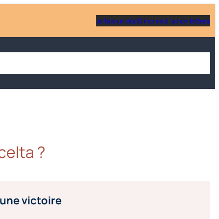
Je fais un don
S’incrire à la novilettera
 une école
Être parent
Soutenir Scola corsa
Actualités
celta ?
 une victoire