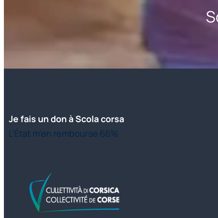
S
Je fais un don à Scola corsa
L’État m’en rembourse 66%