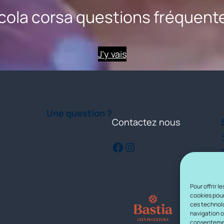
cola corsa questions fréquent
J’y vais
Une question ?
Contactez nous
Facebook
Instagram
Pour offrir 
cookies pour
ces technolo
navigation ou
consentement