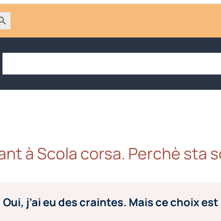
h Button
Accueil
Choisir Scola corsa
Opter pour l’immersion
Trouver
ant à Scola corsa. Perchè sta s
Oui, j’ai eu des craintes. Mais ce choix est