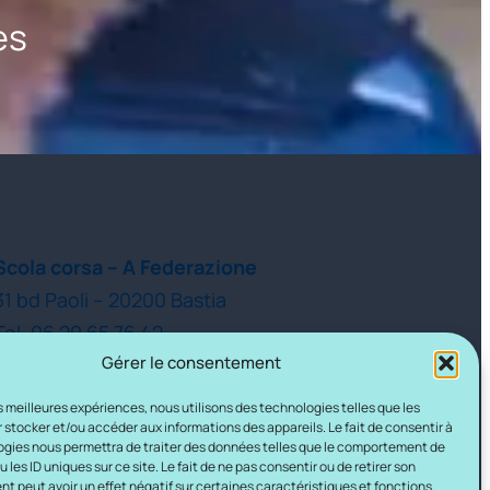
es
Scola corsa – A Federazione
31 bd Paoli – 20200 Bastia
Tel. 06 29 65 76 42
Gérer le consentement
les meilleures expériences, nous utilisons des technologies telles que les
 stocker et/ou accéder aux informations des appareils. Le fait de consentir à
gies nous permettra de traiter des données telles que le comportement de
 les ID uniques sur ce site. Le fait de ne pas consentir ou de retirer son
 peut avoir un effet négatif sur certaines caractéristiques et fonctions.