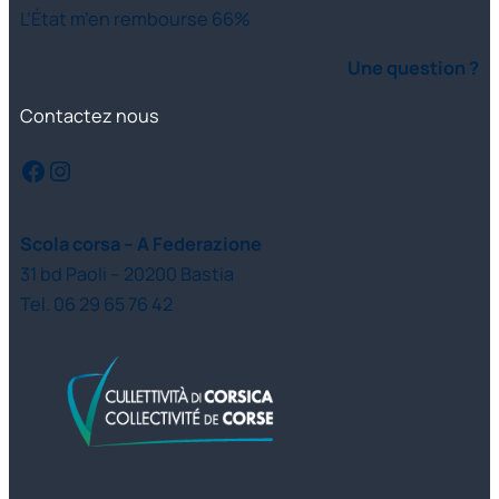
L’État m’en rembourse 66%
Une question ?
Contactez nous
Facebook
Instagram
Scola corsa – A Federazione
31 bd Paoli – 20200 Bastia
Tel. 06 29 65 76 42