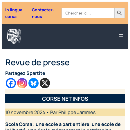
Aller
Search Button
Search
In lingua
Contactez-
au
for:
corsa
nous
contenu
Revue de presse
Partagez Spartite
CORSE NET INFOS
10 novembre 2024 • Par Philippe Jammes
Scola Corsa : une école à part entière, une école de