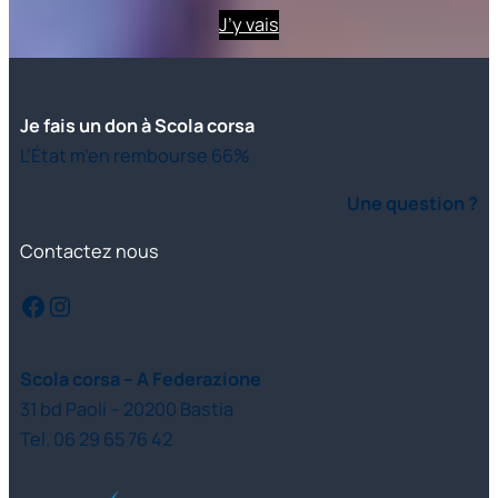
J’y vais
Je fais un don à Scola corsa
L’État m’en rembourse 66%
Une question ?
Contactez nous
Facebook
Instagram
Scola corsa – A Federazione
31 bd Paoli – 20200 Bastia
Tel. 06 29 65 76 42