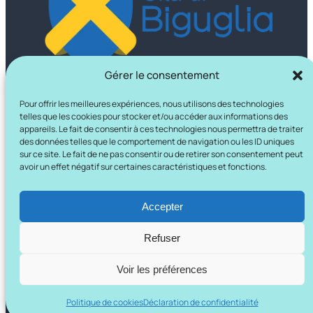
Gérer le consentement
Pour offrir les meilleures expériences, nous utilisons des technologies
telles que les cookies pour stocker et/ou accéder aux informations des
appareils. Le fait de consentir à ces technologies nous permettra de traiter
des données telles que le comportement de navigation ou les ID uniques
sur ce site. Le fait de ne pas consentir ou de retirer son consentement peut
avoir un effet négatif sur certaines caractéristiques et fonctions.
Accepter
Refuser
Voir les préférences
Mentions légales
I
Politique de confidentialité
Politique de cookies
Déclaration de confidentialité