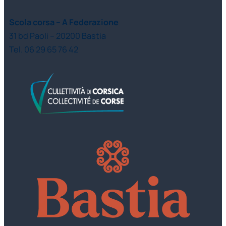
Scola corsa – A Federazione
31 bd Paoli – 20200 Bastia
Tel. 06 29 65 76 42