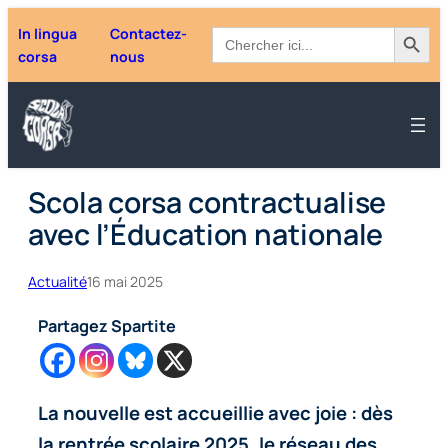
Aller
Search Button
Search
In lingua
Contactez-
au
for:
corsa
nous
contenu
Scola corsa contractualise
avec l’Éducation nationale
Actualité
16 mai 2025
Partagez Spartite
La nouvelle est accueillie avec joie : dès
la rentrée scolaire 2025, le réseau des