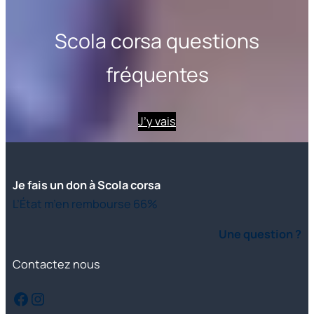
Scola corsa questions
fréquentes
J’y vais
Je fais un don à Scola corsa
L’État m’en rembourse 66%
Une question ?
Contactez nous
Facebook
Instagram