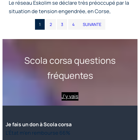
Le réseau Eskolim se déclare très préoccupé par la
situation de tension engendrée, en Corse,
1
2
3
4
SUIVANTE
Scola corsa questions
fréquentes
J’y vais
Je fais un don à Scola corsa
L’État m’en rembourse 66%