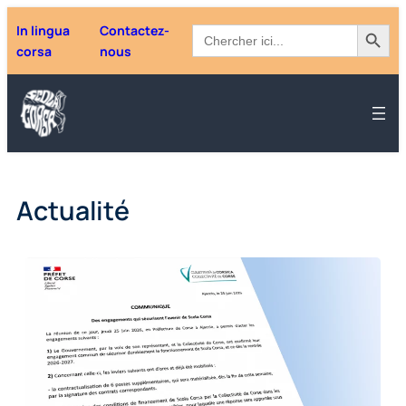
Aller
Search Button
Search
In lingua
Contactez-
au
for:
corsa
nous
contenu
Actualité