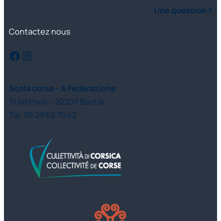
Une question ?
Contactez nous
Facebook
Instagram
Scola corsa – A Federazione
31 bd Paoli – 20200 Bastia
Tel. 06 29 65 76 42