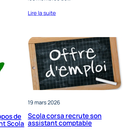
Lire la suite
19 mars 2026
Scola corsa recrute son
opos de
assistant comptable
nt Scola