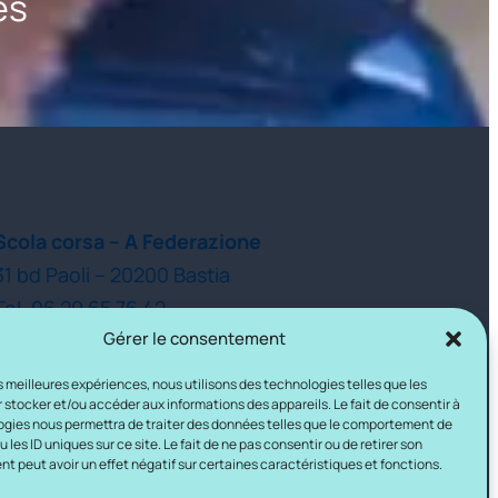
es
Scola corsa – A Federazione
31 bd Paoli – 20200 Bastia
Tel. 06 29 65 76 42
Gérer le consentement
les meilleures expériences, nous utilisons des technologies telles que les
 stocker et/ou accéder aux informations des appareils. Le fait de consentir à
gies nous permettra de traiter des données telles que le comportement de
 les ID uniques sur ce site. Le fait de ne pas consentir ou de retirer son
 peut avoir un effet négatif sur certaines caractéristiques et fonctions.