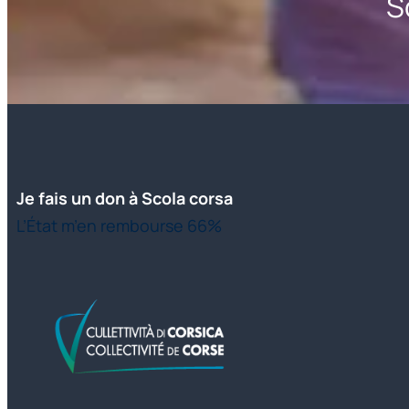
S
Je fais un don à Scola corsa
L’État m’en rembourse 66%