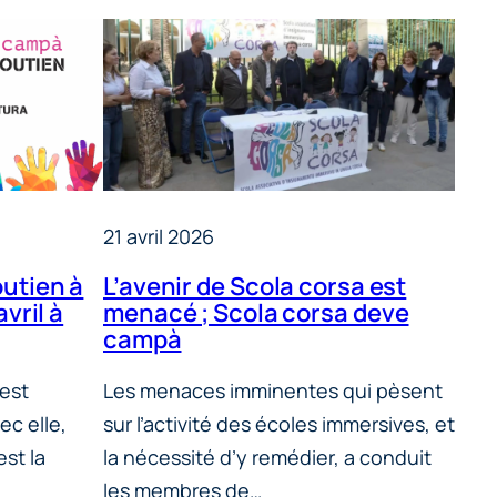
21 avril 2026
utien à
L’avenir de Scola corsa est
vril à
menacé ; Scola corsa deve
campà
 est
Les menaces imminentes qui pèsent
c elle,
sur l’activité des écoles immersives, et
est la
la nécessité d’y remédier, a conduit
les membres de…