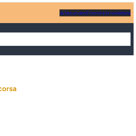
Je fais un don
S’incrire à la novilettera
 une école
Être parent
Soutenir Scola corsa
Actualités
 corsa