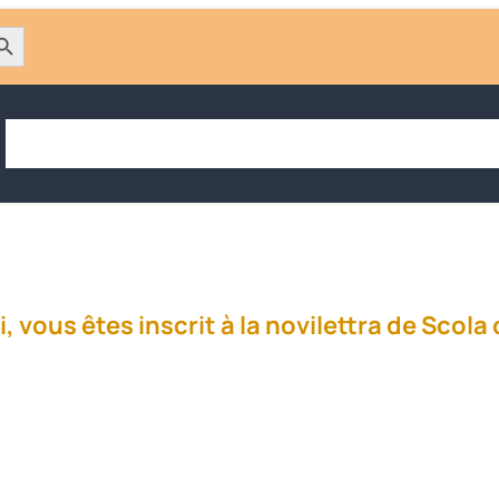
h Button
Accueil
Choisir Scola corsa
Opter pour l’immersion
Trouver
, vous êtes inscrit à la novilettra de Scola