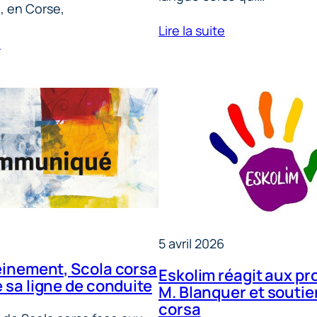
 en Corse,
Lire la suite
e
5 avril 2026
einement, Scola corsa
Eskolim réagit aux pr
 sa ligne de conduite
M. Blanquer et soutie
corsa