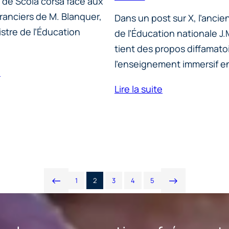
 de Scola corsa face aux
ranciers de M. Blanquer,
Dans un post sur X, l’ancie
stre de l’Éducation
de l’Éducation nationale J
tient des propos diffamatoi
l’enseignement immersif e
e
Lire la suite
<-
->
1
2
3
4
5