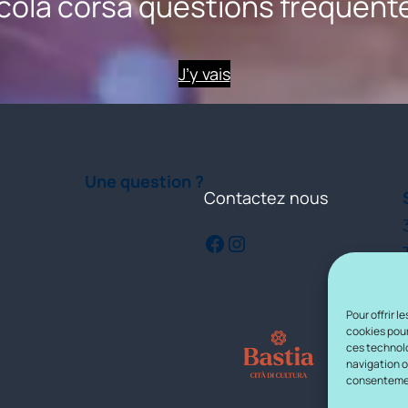
cola corsa questions fréquent
J’y vais
Une question ?
Contactez nous
Facebook
Instagram
Pour offrir 
cookies pour
ces technolo
navigation ou
consentement